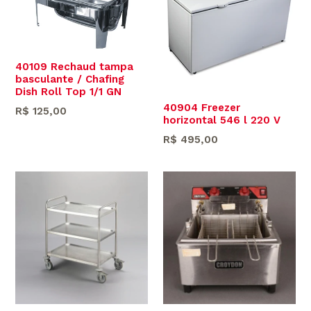
40109 Rechaud tampa
basculante / Chafing
Dish Roll Top 1/1 GN
40904 Freezer
Preço
R$ 125,00
horizontal 546 l 220 V
normal
Preço
R$ 495,00
normal