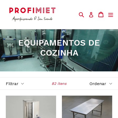
Pular
para
Buscar
Carrin
Carrin
ex
Entrar
o
Conteúdo
EQUIPAMENTOS DE
COZINHA
Filtrar
Ordenar
82 itens