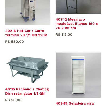
40742 Mesa aço
inoxidável Blanco 160 x
70 x 85 cm
40216 Hot Car / Carro
Preço
R$ 115,00
térmico 20 1/1 GN 220V
normal
Preço
R$ 580,00
normal
40115 Rechaud / Chafing
Dish retangular 1/1 GN
Preço
R$ 50,00
40949 Geladeira visa
normal