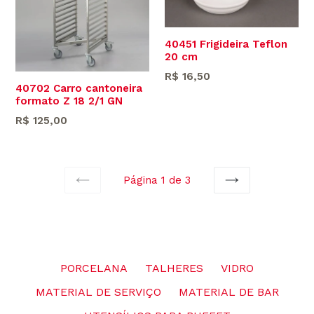
40451 Frigideira Teflon
20 cm
Preço
R$ 16,50
40702 Carro cantoneira
normal
formato Z 18 2/1 GN
Preço
R$ 125,00
normal
Página 1 de 3
VOLTAR
AVANÇAR
PORCELANA
TALHERES
VIDRO
MATERIAL DE SERVIÇO
MATERIAL DE BAR