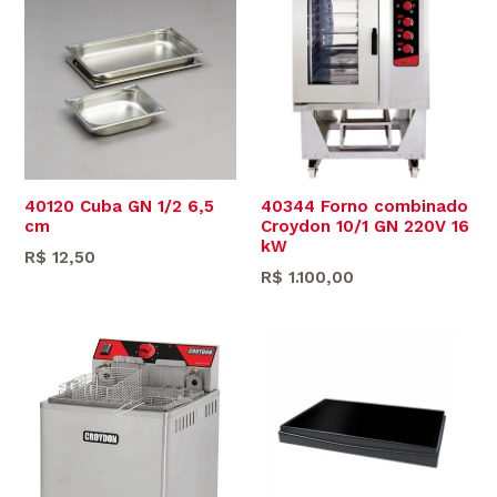
40120 Cuba GN 1/2 6,5
40344 Forno combinado
cm
Croydon 10/1 GN 220V 16
kW
Preço
R$ 12,50
Preço
R$ 1.100,00
normal
normal