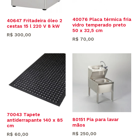
40076 Placa térmica fria
40647 Fritadeira óleo 2
vidro temperado preto
cestas 15 l 220 V 8 kW
50 x 32,5 cm
Preço
R$ 300,00
Preço
R$ 70,00
normal
normal
70043 Tapete
80151 Pia para lavar
antiderrapante 140 x 85
mãos
cm
Preço
R$ 250,00
Preço
R$ 60,00