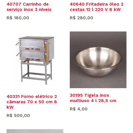
40707 Carrinho de
40640 Fritadeira óleo 2
serviço inox 3 níveis
cestas 12 l 220 V 8 kW
Preço
Preço
R$ 180,00
R$ 280,00
normal
normal
30195 Tigela inox
40331 Forno elétrico 2
multiuso 4 l 28,5 cm
câmaras 70 x 50 cm 8
kW
Preço
R$ 4,00
Preço
normal
R$ 500,00
normal