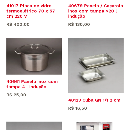
41017 Placa de vidro
40679 Panela / Caçarola
termoelétrico 70 x 57
inox com tampa >20 l
cm 220 V
indução
Preço
Preço
R$ 400,00
R$ 130,00
normal
normal
40661 Panela inox com
tampa 4 l indução
Preço
R$ 25,00
40123 Cuba GN 1/1 2 cm
normal
Preço
R$ 16,50
normal