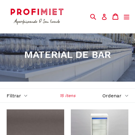
Pular
para
Buscar
Carrin
Carrin
ex
Entrar
o
Conteúdo
MATERIAL DE BAR
Filtrar
Ordenar
15 itens