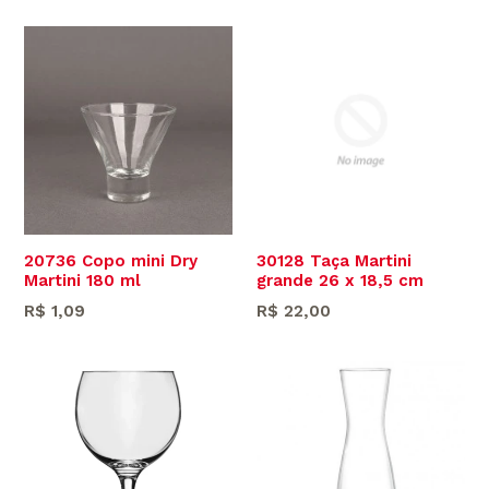
20736 Copo mini Dry
30128 Taça Martini
Martini 180 ml
grande 26 x 18,5 cm
Preço
Preço
R$ 1,09
R$ 22,00
normal
normal