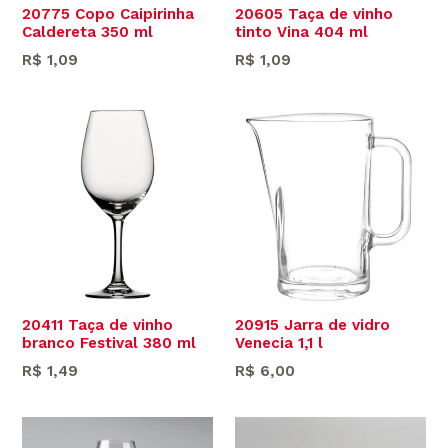
20775 Copo Caipirinha
20605 Taça de vinho
Caldereta 350 ml
tinto Vina 404 ml
Preço
Preço
R$ 1,09
R$ 1,09
normal
normal
20411 Taça de vinho
20915 Jarra de vidro
branco Festival 380 ml
Venecia 1,1 l
Preço
Preço
R$ 1,49
R$ 6,00
normal
normal