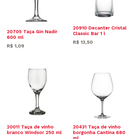
20910 Decanter Cristal
20705 Taça Gin Nadir
Classic Bar 1 l
600 ml
Preço
R$ 13,50
Preço
R$ 1,09
normal
normal
20011 Taça de vinho
20431 Taça de vinho
branco Windsor 250 ml
borgonha Cantina 680
ml