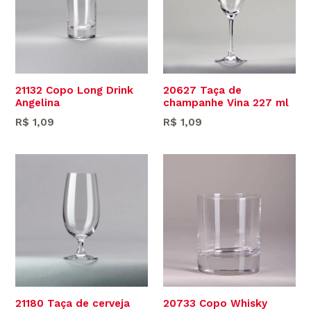
21132 Copo Long Drink
20627 Taça de
Angelina
champanhe Vina 227 ml
Preço
Preço
R$ 1,09
R$ 1,09
normal
normal
21180 Taça de cerveja
20733 Copo Whisky