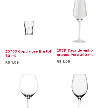
20511 Taça de vinho
20763 Copo dose Bristol
branco Pure 300 ml
60 ml
Preço
R$ 1,09
Preço
R$ 1,09
normal
normal