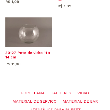
Preço
R$ 1,09
Preço
R$ 1,99
normal
normal
30127 Pote de vidro 11 x
14 cm
Preço
R$ 11,00
normal
PORCELANA
TALHERES
VIDRO
MATERIAL DE SERVIÇO
MATERIAL DE BAR
UTENSÍLIOS PARA BUFFET