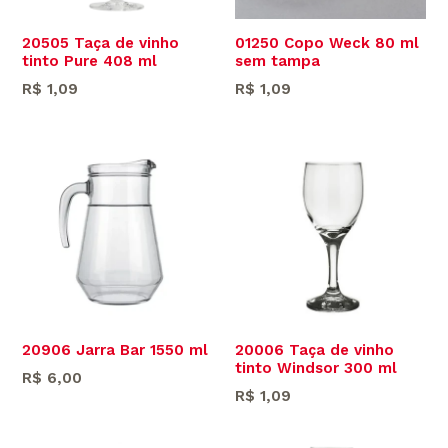
20505 Taça de vinho
01250 Copo Weck 80 ml
tinto Pure 408 ml
sem tampa
Preço
Preço
R$ 1,09
R$ 1,09
normal
normal
20906 Jarra Bar 1550 ml
20006 Taça de vinho
tinto Windsor 300 ml
Preço
R$ 6,00
Preço
R$ 1,09
normal
normal