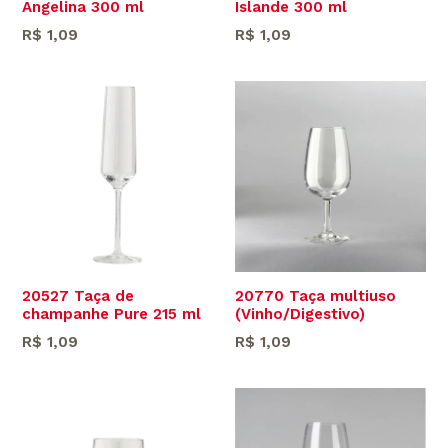
Angelina 300 ml
Islande 300 ml
Preço
Preço
R$ 1,09
R$ 1,09
normal
normal
20527 Taça de
20770 Taça multiuso
champanhe Pure 215 ml
(Vinho/Digestivo)
Preço
Preço
R$ 1,09
R$ 1,09
normal
normal