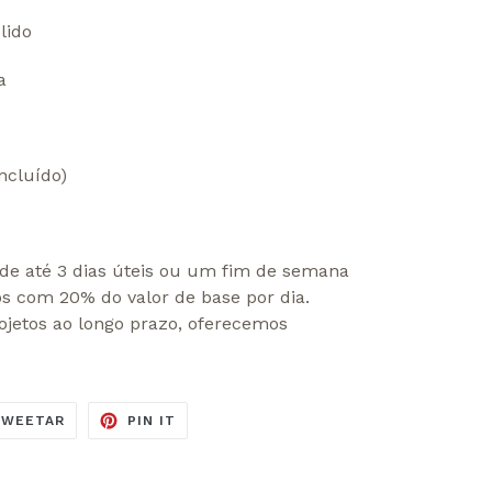
lido
a
ncluído)
de até 3 dias úteis ou um fim de semana
os com 20% do valor de base por dia.
ojetos ao longo prazo, oferecemos
ILHE
TUITE
ADICIONE
TWEETAR
PIN IT
NO
NO
K
TWITTER
PINTEREST