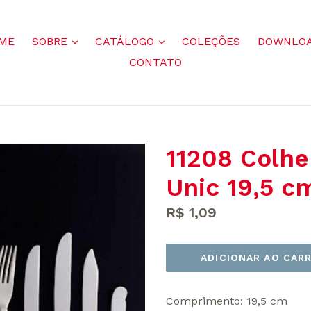
mais
mais
ME
SOBRE
CATÁLOGO
COLEÇÕES
DOWNLO
CONTATO
11208 Colh
Unic 19,5 c
Preço
R$ 1,09
normal
ADICIONAR AO CAR
Comprimento: 19,5 cm