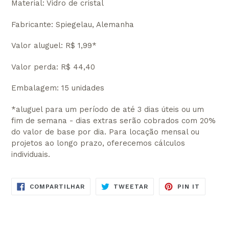
Material: Vidro de cristal
Fabricante: Spiegelau, Alemanha
Valor aluguel: R$ 1,99*
Valor perda: R$ 44,40
Embalagem: 15 unidades
*aluguel para um período de até 3 dias úteis ou um
fim de semana - dias extras serão cobrados com 20%
do valor de base por dia. Para locação mensal ou
projetos ao longo prazo, oferecemos cálculos
individuais.
COMPARTILHE
TUITE
ADICIO
COMPARTILHAR
TWEETAR
PIN IT
NO
NO
NO
FACEBOOK
TWITTER
PINTER