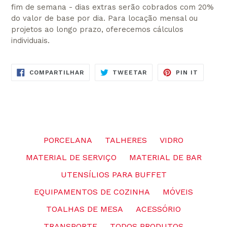
fim de semana - dias extras serão cobrados com 20%
do valor de base por dia. Para locação mensal ou
projetos ao longo prazo, oferecemos cálculos
individuais.
COMPARTILHE
TUITE
ADICIO
COMPARTILHAR
TWEETAR
PIN IT
NO
NO
NO
FACEBOOK
TWITTER
PINTER
PORCELANA
TALHERES
VIDRO
MATERIAL DE SERVIÇO
MATERIAL DE BAR
UTENSÍLIOS PARA BUFFET
EQUIPAMENTOS DE COZINHA
MÓVEIS
TOALHAS DE MESA
ACESSÓRIO
TRANSPORTE
TODOS PRODUTOS