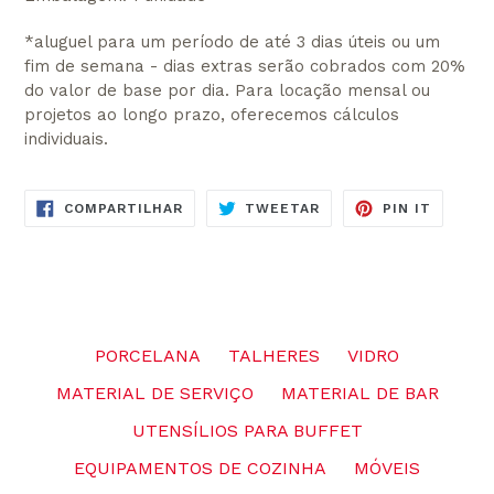
*aluguel para um período de até 3 dias úteis ou um
fim de semana - dias extras serão cobrados com 20%
do valor de base por dia. Para locação mensal ou
projetos ao longo prazo, oferecemos cálculos
individuais.
COMPARTILHE
TUITE
ADICIO
COMPARTILHAR
TWEETAR
PIN IT
NO
NO
NO
FACEBOOK
TWITTER
PINTER
PORCELANA
TALHERES
VIDRO
MATERIAL DE SERVIÇO
MATERIAL DE BAR
UTENSÍLIOS PARA BUFFET
EQUIPAMENTOS DE COZINHA
MÓVEIS