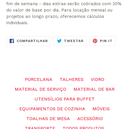
fim de semana - dias extras serão cobrados com 20%
do valor de base por dia. Para locação mensal ou
projetos ao longo prazo, oferecemos cálculos
individuais.
COMPARTILHE
TUITE
ADICIO
COMPARTILHAR
TWEETAR
PIN IT
NO
NO
NO
FACEBOOK
TWITTER
PINTER
PORCELANA
TALHERES
VIDRO
MATERIAL DE SERVIÇO
MATERIAL DE BAR
UTENSÍLIOS PARA BUFFET
EQUIPAMENTOS DE COZINHA
MÓVEIS
TOALHAS DE MESA
ACESSÓRIO
TRANSPORTE
TODOS PRODUTOS