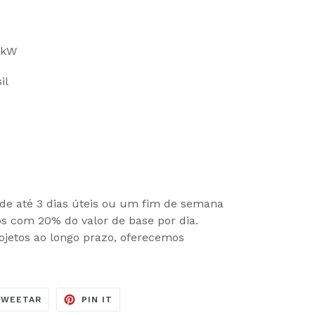
8 kW
il
de até 3 dias úteis ou um fim de semana
os com 20% do valor de base por dia.
ojetos ao longo prazo, oferecemos
ILHE
TUITE
ADICIONE
TWEETAR
PIN IT
NO
NO
K
TWITTER
PINTEREST