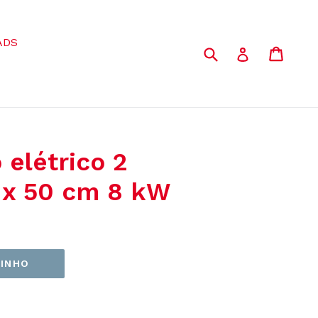
ADS
Buscar
Carri
Carri
Entrar
 elétrico 2
 x 50 cm 8 kW
RINHO