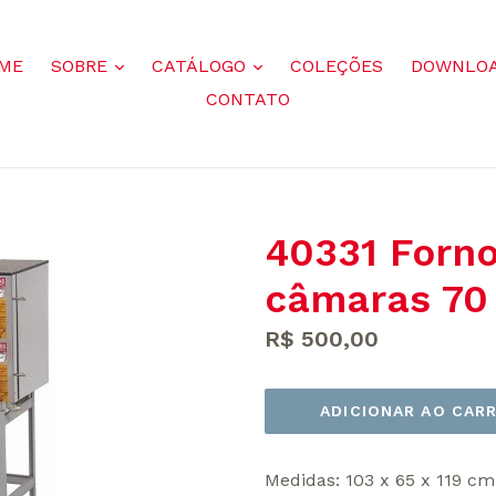
mais
mais
ME
SOBRE
CATÁLOGO
COLEÇÕES
DOWNLO
CONTATO
40331 Forno
câmaras 70
Preço
R$ 500,00
normal
ADICIONAR AO CAR
Medidas: 103 x 65 x 119 cm