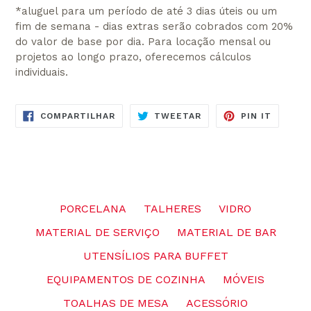
*aluguel para um período de até 3 dias úteis ou um
fim de semana - dias extras serão cobrados com 20%
do valor de base por dia. Para locação mensal ou
projetos ao longo prazo, oferecemos cálculos
individuais.
COMPARTILHE
TUITE
ADICIO
COMPARTILHAR
TWEETAR
PIN IT
NO
NO
NO
FACEBOOK
TWITTER
PINTER
PORCELANA
TALHERES
VIDRO
MATERIAL DE SERVIÇO
MATERIAL DE BAR
UTENSÍLIOS PARA BUFFET
EQUIPAMENTOS DE COZINHA
MÓVEIS
TOALHAS DE MESA
ACESSÓRIO