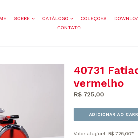
mais
mais
ME
SOBRE
CATÁLOGO
COLEÇÕES
DOWNLO
CONTATO
40731 Fatia
vermelho
Preço
R$ 725,00
normal
ADICIONAR AO CAR
Valor aluguel: R$ 725,00*