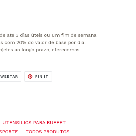
de até 3 dias úteis ou um fim de semana
os com 20% do valor de base por dia.
ojetos ao longo prazo, oferecemos
ILHE
TUITE
ADICIONE
TWEETAR
PIN IT
NO
NO
K
TWITTER
PINTEREST
UTENSÍLIOS PARA BUFFET
SPORTE
TODOS PRODUTOS