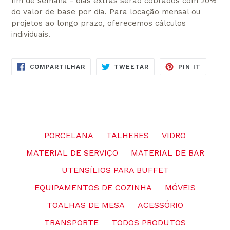
fim de semana - dias extras serão cobrados com 20%
do valor de base por dia. Para locação mensal ou
projetos ao longo prazo, oferecemos cálculos
individuais.
COMPARTILHE
TUITE
ADICIO
COMPARTILHAR
TWEETAR
PIN IT
NO
NO
NO
FACEBOOK
TWITTER
PINTER
PORCELANA
TALHERES
VIDRO
MATERIAL DE SERVIÇO
MATERIAL DE BAR
UTENSÍLIOS PARA BUFFET
EQUIPAMENTOS DE COZINHA
MÓVEIS
TOALHAS DE MESA
ACESSÓRIO
TRANSPORTE
TODOS PRODUTOS