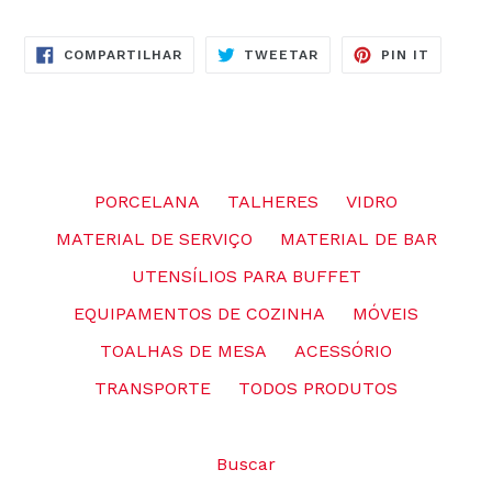
COMPARTILHE
TUITE
ADICIO
COMPARTILHAR
TWEETAR
PIN IT
NO
NO
NO
FACEBOOK
TWITTER
PINTER
PORCELANA
TALHERES
VIDRO
MATERIAL DE SERVIÇO
MATERIAL DE BAR
UTENSÍLIOS PARA BUFFET
EQUIPAMENTOS DE COZINHA
MÓVEIS
TOALHAS DE MESA
ACESSÓRIO
TRANSPORTE
TODOS PRODUTOS
Buscar