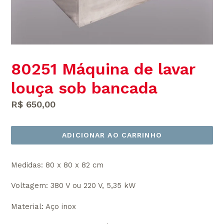
80251 Máquina de lavar
louça sob bancada
Preço
R$ 650,00
normal
ADICIONAR AO CARRINHO
Medidas: 80 x 80 x 82 cm
Voltagem: 380 V ou 220 V, 5,35 kW
Material: Aço inox