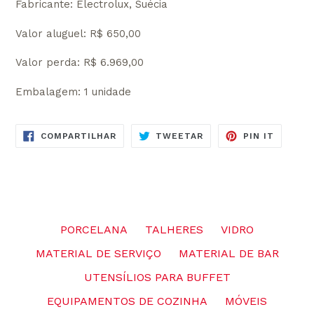
Fabricante: Electrolux, Suécia
Valor aluguel: R$ 650,00
Valor perda: R$ 6.969,00
Embalagem: 1 unidade
COMPARTILHE
TUITE
ADICIO
COMPARTILHAR
TWEETAR
PIN IT
NO
NO
NO
FACEBOOK
TWITTER
PINTER
PORCELANA
TALHERES
VIDRO
MATERIAL DE SERVIÇO
MATERIAL DE BAR
UTENSÍLIOS PARA BUFFET
EQUIPAMENTOS DE COZINHA
MÓVEIS